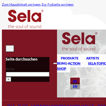
Zum Hauptinhalt springen
Zur Fußzeile springen
PRODUKTE
ARTISTS
Seite durchsuchen
BEING-ACTION
SELA-TOPI
SHOP
Suche
×
DE
EN
SELA
»
SE 213 – HARMONY HANDPAN D SABYE (440 HZ) – SOU