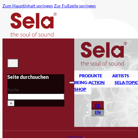
Zum Hauptinhalt springen
Zur Fußzeile springen
PRODUKTE
ARTISTS
Seite durchsuchen
BEING-ACTION
SELA-TOPI
SHOP
Suche
×
DE
EN
VIDEOS
»