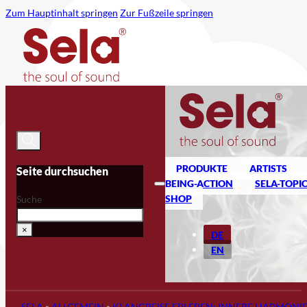
Zum Hauptinhalt springen
Zur Fußzeile springen
PRODUKTE
ARTISTS
Seite durchsuchen
BEING-ACTION
SELA-TOPI
SHOP
Suche
×
DE
EN
SELA
»
ALLGEMEIN
»
KLANGREISE ERLEBEN: INNERE HARMONIE