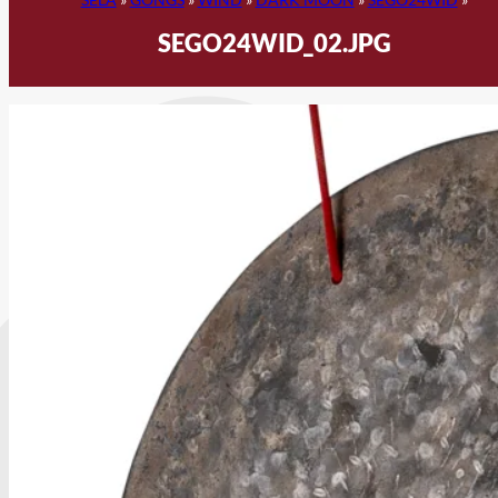
SEGO24WID_02.JPG