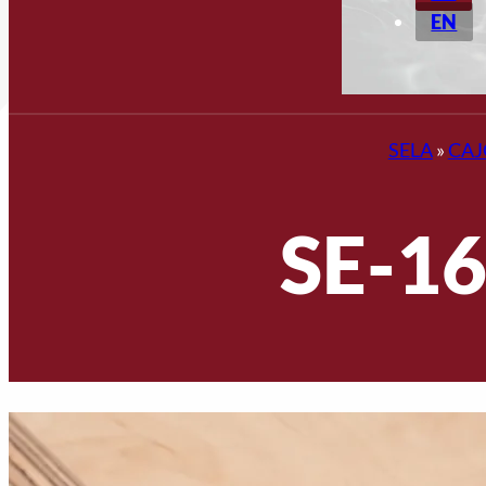
EN
SELA
»
CA
SE-16