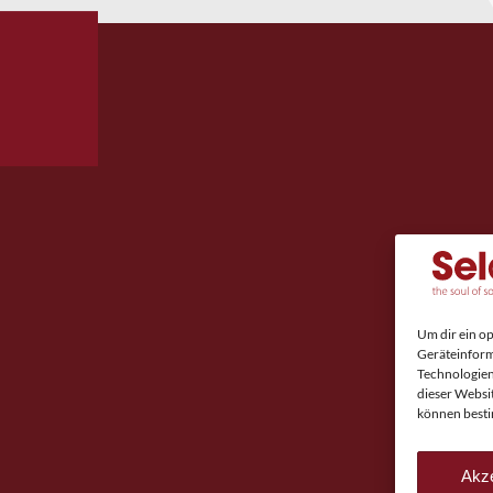
Um dir ein o
Geräteinform
Technologien
dieser Websi
können besti
Akze