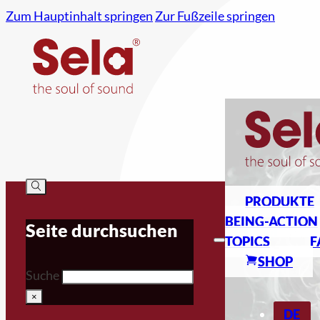
Zum Hauptinhalt springen
Zur Fußzeile springen
PRODUKTE
BEING-ACTION
Seite durchsuchen
TOPICS
F
SHOP
Suche
×
DE