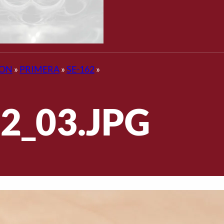
JON
»
PRIMERA
»
SE-162
»
2_03.JPG