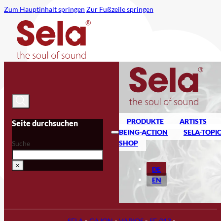
Zum Hauptinhalt springen
Zur Fußzeile springen
PRODUKTE
ARTISTS
Seite durchsuchen
BEING-ACTION
SELA-TOPI
SHOP
Suche
×
DE
EN
SELA
»
CAJON
»
VARIOS
»
SE-013
»