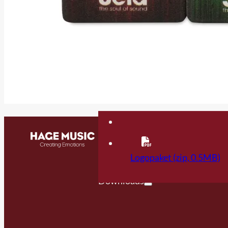
Contact
FAQ
Logopaket (zip, 0.5MB)
Downloads