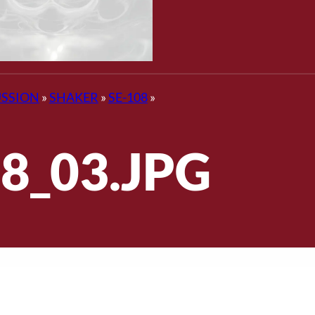
SSION
»
SHAKER
»
SE-108
»
8_03.JPG