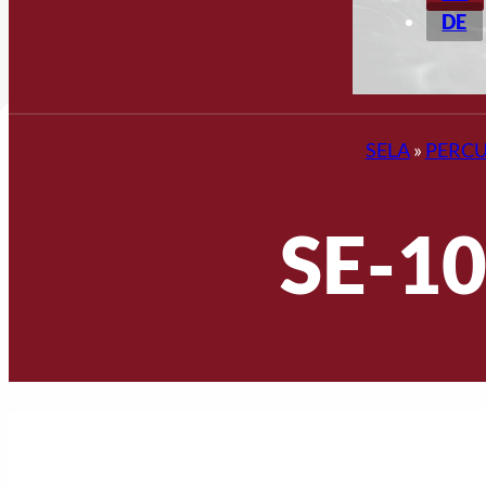
DE
SELA
»
PERCU
SE-10