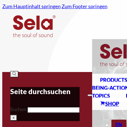
Zum Hauptinhalt springen
Zum Footer springen
PRODUCT
BEING-ACTIO
Seite durchsuchen
TOPICS
SHOP
Suchen
×
EN